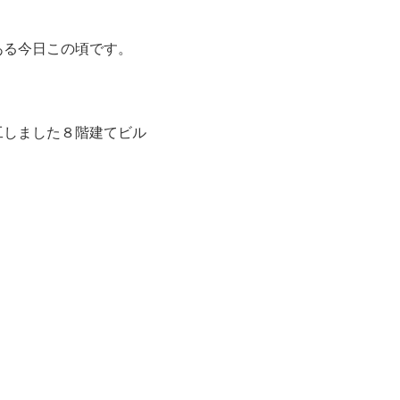
ある今日この頃です。
。
工しました８階建てビル