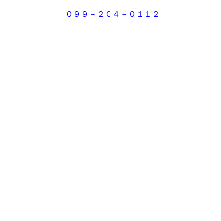
０９９－２０４－０１１２