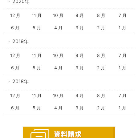
2020年
12 月
11 月
10 月
9 月
8 月
7 月
6 月
5 月
4 月
3 月
2 月
1 月
2019年
12 月
11 月
10 月
9 月
8 月
7 月
6 月
5 月
4 月
3 月
2 月
1 月
2018年
12 月
11 月
10 月
9 月
8 月
7 月
6 月
5 月
4 月
3 月
2 月
1 月