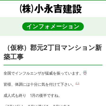
インフォメーション
（仮称）郡元2丁目マンション新
築工事
全国でインフルエンザが猛威を振っています。
皆様、体調には十分に気を付けて下さい。
成人式も終り 1月の後半ですね。