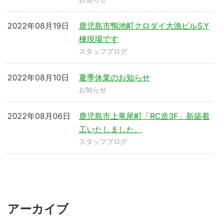
2022年08月19日
鹿児島市鴨池町クロダイ大漁ビルS.Y
棟現場です
スタッフブログ
2022年08月10日
夏季休業のお知らせ
お知らせ
2022年08月06日
鹿児島市上竜尾町「RC造3F」新築着
工いたしました。
スタッフブログ
アーカイブ