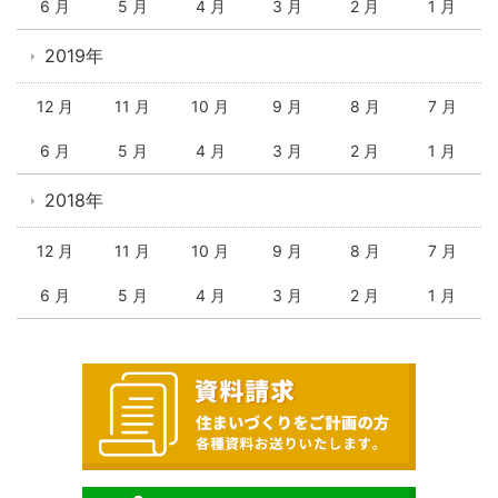
6 月
5 月
4 月
3 月
2 月
1 月
2019年
12 月
11 月
10 月
9 月
8 月
7 月
6 月
5 月
4 月
3 月
2 月
1 月
2018年
12 月
11 月
10 月
9 月
8 月
7 月
6 月
5 月
4 月
3 月
2 月
1 月