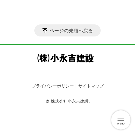
ページの先頭へ戻る
プライバシーポリシー
サイトマップ
© 株式会社小永吉建設.