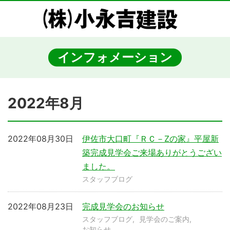
インフォメーション
2022年8月
2022年08月30日
伊佐市大口町『ＲＣ－Zの家』平屋新
築完成見学会ご来場ありがとうござい
ました。
スタッフブログ
2022年08月23日
完成見学会のお知らせ
スタッフブログ
見学会のご案内
お知らせ