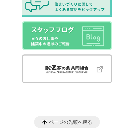
ページの先頭へ戻る