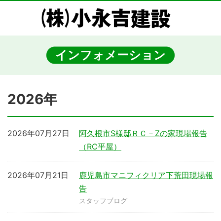
インフォメーション
2026年
2026年07月27日
阿久根市S様邸ＲＣ－Zの家現場報告
（RC平屋）
2026年07月21日
鹿児島市マニフィクリア下荒田現場報
告
スタッフブログ