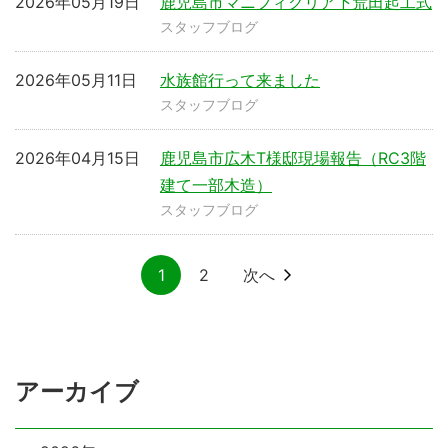
2026年05月19日
鹿児島市マニフィクリア下荒田起工式
スタッフブログ
2026年05月11日
水族館行って来ました
スタッフブログ
2026年04月15日
鹿児島市広木T様邸現場報告（RC3階
建て一部木造）
スタッフブログ
1
2
次へ
アーカイブ