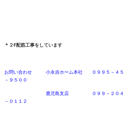
＊２F配筋工事をしています
お問い合わせ 小永吉ホーム本社 ０９９５－４５
－９５００
鹿児島支店 ０９９－２０４
－０１１２