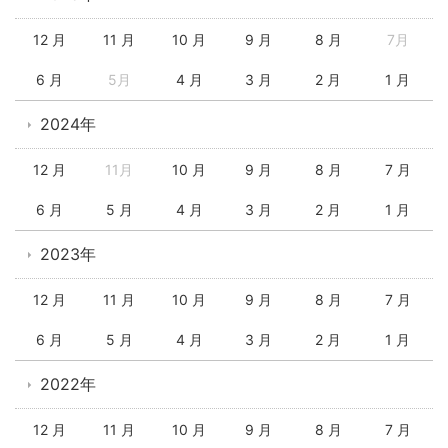
12 月
11 月
10 月
9 月
8 月
7月
6 月
5月
4 月
3 月
2 月
1 月
2024年
12 月
11月
10 月
9 月
8 月
7 月
6 月
5 月
4 月
3 月
2 月
1 月
2023年
12 月
11 月
10 月
9 月
8 月
7 月
6 月
5 月
4 月
3 月
2 月
1 月
2022年
12 月
11 月
10 月
9 月
8 月
7 月