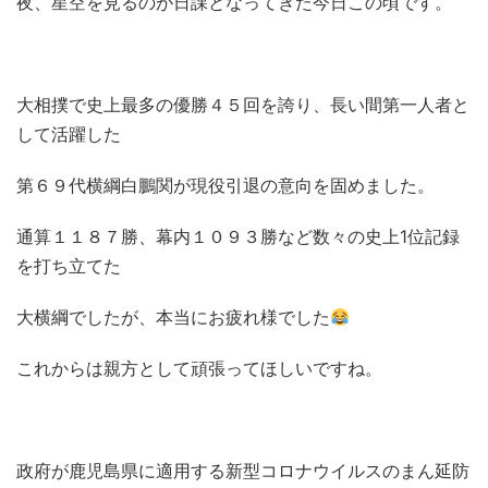
夜、星空を見るのが日課となってきた今日この頃です。
大相撲で史上最多の優勝４５回を誇り、長い間第一人者と
して活躍した
第６９代横綱白鵬関が現役引退の意向を固めました。
通算１１８７勝、幕内１０９３勝など数々の史上1位記録
を打ち立てた
大横綱でしたが、本当にお疲れ様でした
これからは親方として頑張ってほしいですね。
政府が鹿児島県に適用する新型コロナウイルスのまん延防