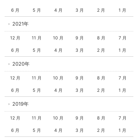
6 月
5 月
4 月
3 月
2 月
1 月
2021年
12 月
11 月
10 月
9 月
8 月
7 月
6 月
5 月
4 月
3 月
2 月
1 月
2020年
12 月
11 月
10 月
9 月
8 月
7 月
6 月
5 月
4 月
3 月
2 月
1 月
2019年
12 月
11 月
10 月
9 月
8 月
7 月
6 月
5 月
4 月
3 月
2 月
1 月