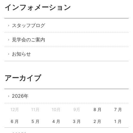
インフォメーション
スタッフブログ
見学会のご案内
お知らせ
アーカイブ
2026年
12月
11月
10月
9月
8 月
7 月
6 月
5 月
4 月
3 月
2 月
1 月