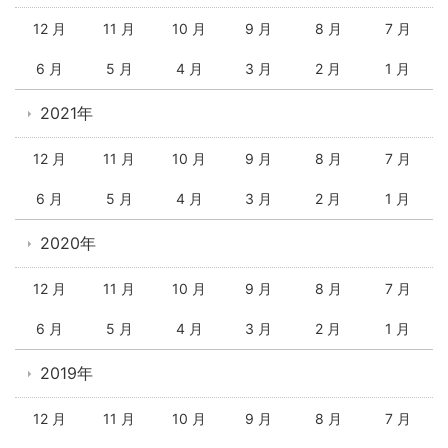
12 月
11 月
10 月
9 月
8 月
7 月
6 月
5 月
4 月
3 月
2 月
1 月
2021年
12 月
11 月
10 月
9 月
8 月
7 月
6 月
5 月
4 月
3 月
2 月
1 月
2020年
12 月
11 月
10 月
9 月
8 月
7 月
6 月
5 月
4 月
3 月
2 月
1 月
2019年
12 月
11 月
10 月
9 月
8 月
7 月