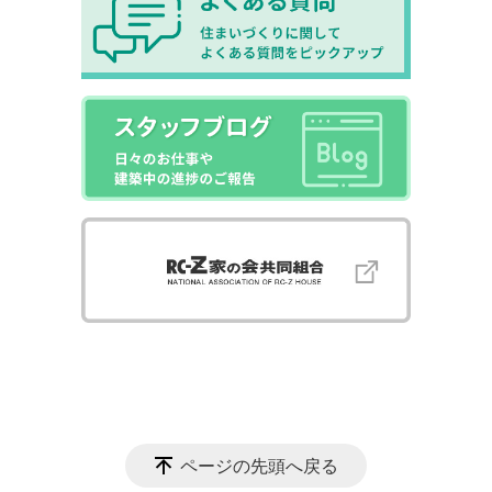
ページの先頭へ戻る