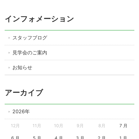
インフォメーション
スタッフブログ
見学会のご案内
お知らせ
アーカイブ
2026年
12月
11月
10月
9月
8月
7 月
6 月
5 月
4 月
3 月
2 月
1 月