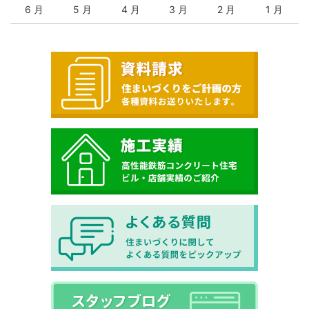
6 月
5 月
4 月
3 月
2 月
1 月