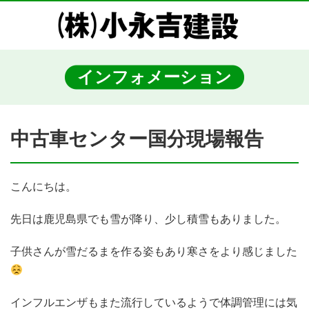
インフォメーション
中古車センター国分現場報告
こんにちは。
先日は鹿児島県でも雪が降り、少し積雪もありました。
子供さんが雪だるまを作る姿もあり寒さをより感じました
インフルエンザもまた流行しているようで体調管理には気