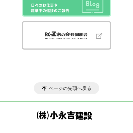
ページの先頭へ戻る