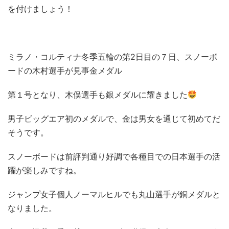
を付けましょう！
ミラノ・コルティナ冬季五輪の第2日目の７日、スノーボ
ードの木村選手が見事金メダル
第１号となり、木俣選手も銀メダルに耀きました
男子ビッグエア初のメダルで、金は男女を通じて初めてだ
そうです。
スノーボードは前評判通り好調で各種目での日本選手の活
躍が楽しみですね。
ジャンプ女子個人ノーマルヒルでも丸山選手が銅メダルと
なりました。