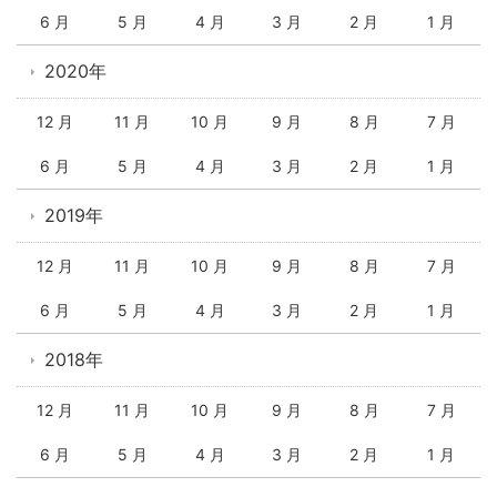
6 月
5 月
4 月
3 月
2 月
1 月
2020年
12 月
11 月
10 月
9 月
8 月
7 月
6 月
5 月
4 月
3 月
2 月
1 月
2019年
12 月
11 月
10 月
9 月
8 月
7 月
6 月
5 月
4 月
3 月
2 月
1 月
2018年
12 月
11 月
10 月
9 月
8 月
7 月
6 月
5 月
4 月
3 月
2 月
1 月