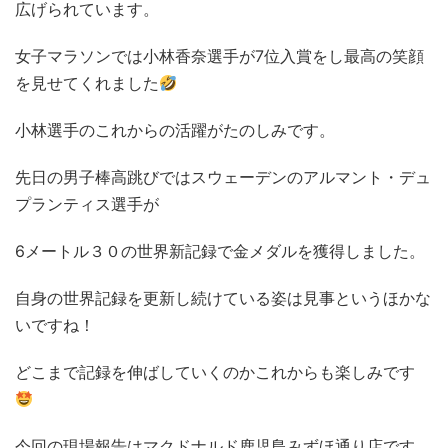
広げられています。
女子マラソンでは小林香奈選手が7位入賞をし最高の笑顔
を見せてくれました
小林選手のこれからの活躍がたのしみです。
先日の男子棒高跳びではスウェーデンのアルマント・デュ
プランティス選手が
6メートル３０の世界新記録で金メダルを獲得しました。
自身の世界記録を更新し続けている姿は見事というほかな
いですね！
どこまで記録を伸ばしていくのかこれからも楽しみです
今回の現場報告はマクドナルド鹿児島みずほ通り店です。