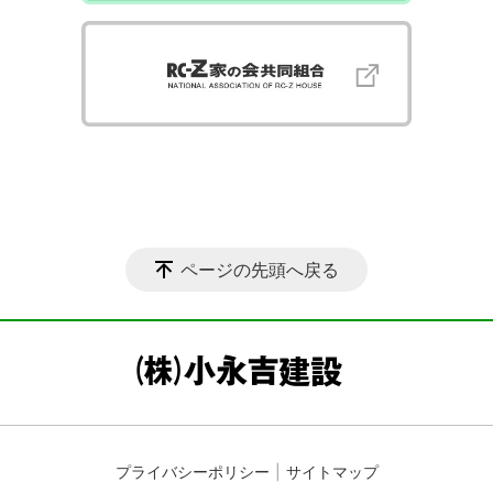
ページの先頭へ戻る
プライバシーポリシー
サイトマップ